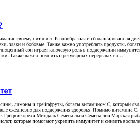
?
мание своему питанию. Разнообразная и сбалансированная дие
хи, злаки и бобовые. Также важно употреблять продукты, богат
лноценный сон играет ключевую роль в поддержании иммунитета
 сутки. Также важно помнить о регулярных перерывах во…
тет
ьсины, лимоны и грейпфруты, богаты витамином C, который яв
овые ежедневно для поддержания здоровья. Помимо витамина C,
е. Грецкие орехи Миндаль Семена льна Семена чиа Морская рыба
ислот, которые помогают укрепить иммунитет и снизить воспал