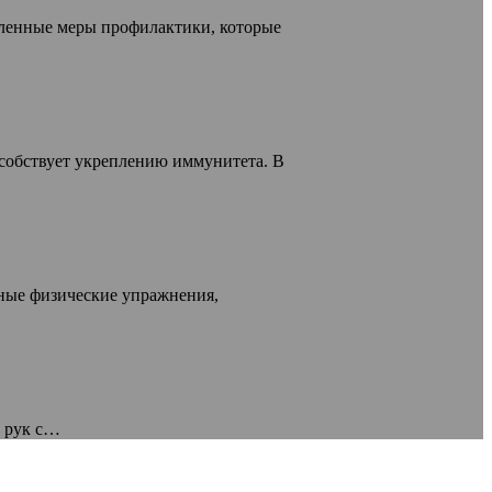
ленные меры профилактики, которые
собствует укреплению иммунитета. В
ные физические упражнения,
е рук с…