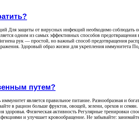
ратить?
ий Для защиты от вирусных инфекций необходимо соблюдать о
вляется одним из самых эффективных способов предотвращения
Гигиена рук — простой, но важный способ предотвращения распр
заражения. Здоровый образ жизни для укрепления иммунитета По
венным путем?
 иммунитет является правильное питание. Разнообразная и бога
те в рацион больше фруктов, овощей, зелени, орехов и семян.
я здоровья. Физическая активность Регулярные тренировки сп
нфекциями и улучшает кровообращение. Не забывайте: занимайтес