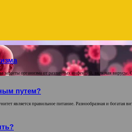
низма
ма защиты организма от различных инфекций, включая вирусы. 
нным путем?
нитет является правильное питание. Разнообразная и богатая 
ить?