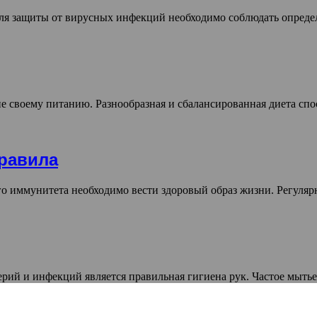
я защиты от вирусных инфекций необходимо соблюдать опреде
 своему питанию. Разнообразная и сбалансированная диета спо
равила
о иммунитета необходимо вести здоровый образ жизни. Регуляр
рий и инфекций является правильная гигиена рук. Частое мыть