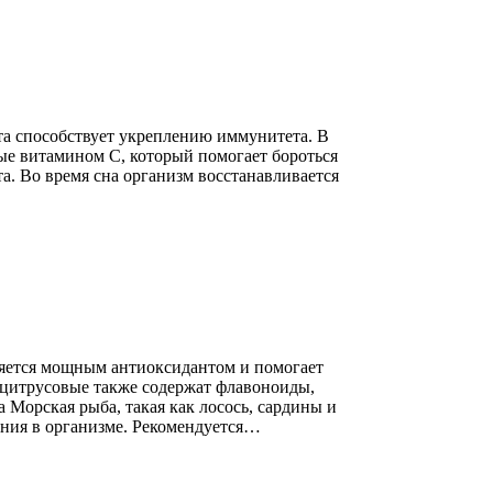
та способствует укреплению иммунитета. В
ые витамином C, который помогает бороться
. Во время сна организм восстанавливается
ляется мощным антиоксидантом и помогает
 цитрусовые также содержат флавоноиды,
 Морская рыба, такая как лосось, сардины и
ения в организме. Рекомендуется…