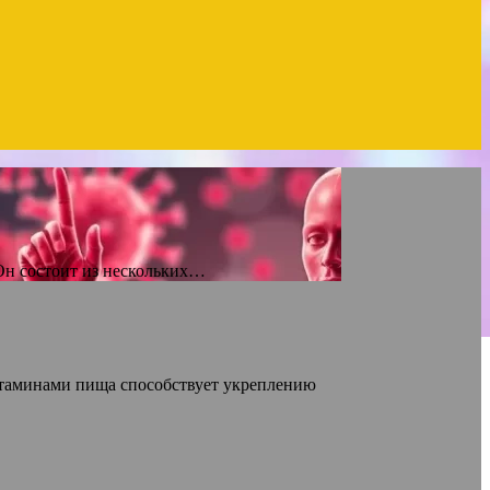
Он состоит из нескольких…
витаминами пища способствует укреплению