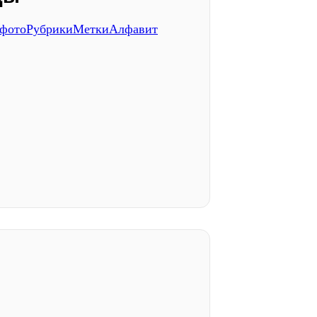
 фото
Рубрики
Метки
Алфавит