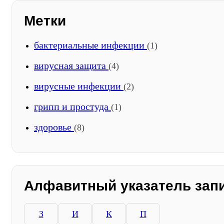
Метки
бактериальные инфекции
(1)
вирусная защита
(4)
вирусные инфекции
(2)
грипп и простуда
(1)
здоровье
(8)
Алфавитный указатель зап
З
И
К
П