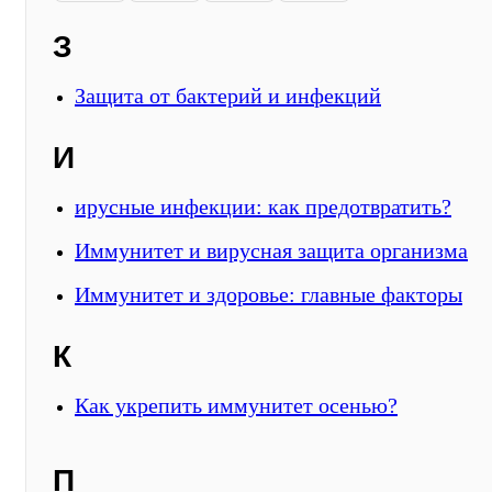
З
Защита от бактерий и инфекций
И
ирусные инфекции: как предотвратить?
Иммунитет и вирусная защита организма
Иммунитет и здоровье: главные факторы
К
Как укрепить иммунитет осенью?
П