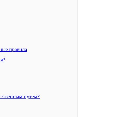
ные правила
ся?
ественным путем?