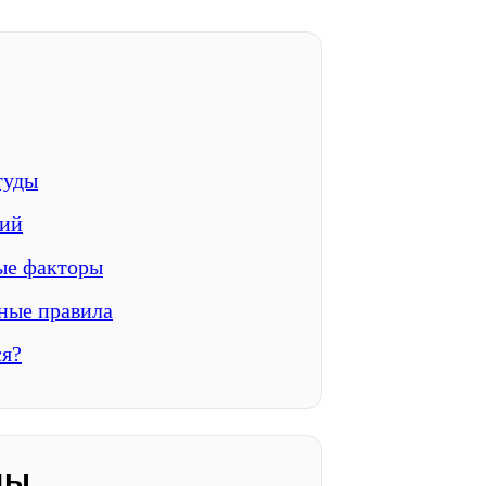
туды
ций
ые факторы
ные правила
ся?
ды