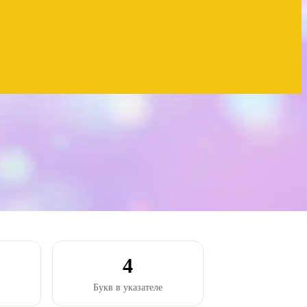
4
Букв в указателе