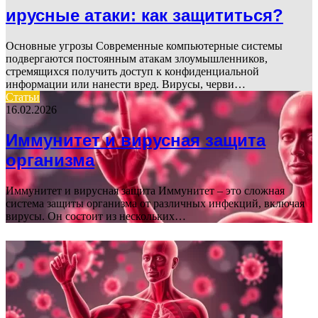
ирусные атаки: как защититься?
Основные угрозы Современные компьютерные системы
подвергаются постоянным атакам злоумышленников,
стремящихся получить доступ к конфиденциальной
информации или нанести вред. Вирусы, черви…
Статьи
16.02.2026
Иммунитет и вирусная защита
организма
Иммунитет и вирусная защита Иммунитет – это сложная
система защиты организма от различных инфекций, включая
вирусы. Он состоит из нескольких…
ФОТОГАЛЕРЕЯ