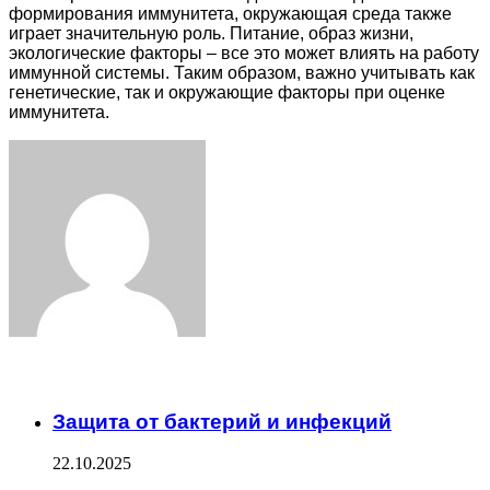
формирования иммунитета, окружающая среда также
играет значительную роль. Питание, образ жизни,
экологические факторы – все это может влиять на работу
иммунной системы. Таким образом, важно учитывать как
генетические, так и окружающие факторы при оценке
иммунитета.
Facebook
Twitter
LinkedIn
Tumblr
Pinterest
Reddit
VKontakte
Odnoklassniki
Skype
WhatsApp
Telegram
Viber
Share
Print
via
Email
ЧИТАЕМОЕ
Защита от бактерий и инфекций
22.10.2025